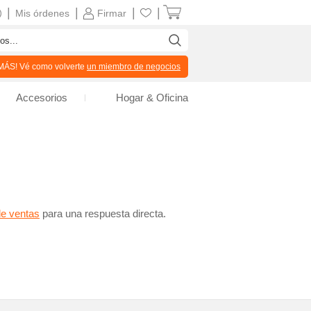
|
|
|
|
Mis órdenes
Firmar
ÁS! Vé como volverte
un miembro de negocios
Accesorios
Hogar & Oficina
de ventas
para una respuesta directa.