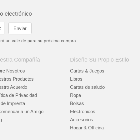
eo electrónico
drá un vale de
para su próxima compra
estra Compañía
Diseñe Su Propio Estilo
re Nosotros
Cartas & Juegos
stros Productos
Libros
stro Acuerdo
Cartas de saludo
ítica de Privacidad
Ropa
 de Imprenta
Bolsas
omendar a un Amigo
Electrónicos
g
Accesorios
Hogar & Officina