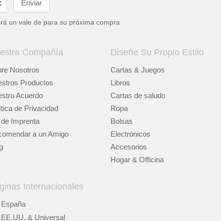
drá un vale de
para su próxima compra
estra Compañía
Diseñe Su Propio Estilo
re Nosotros
Cartas & Juegos
stros Productos
Libros
stro Acuerdo
Cartas de saludo
ítica de Privacidad
Ropa
 de Imprenta
Bolsas
omendar a un Amigo
Electrónicos
g
Accesorios
Hogar & Officina
ginas Internacionales
España
EE.UU. & Universal