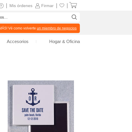
|
|
|
Mis órdenes
Firmar
ÁS! Vé como volverte
un miembro de negocios
Accesorios
Hogar & Oficina