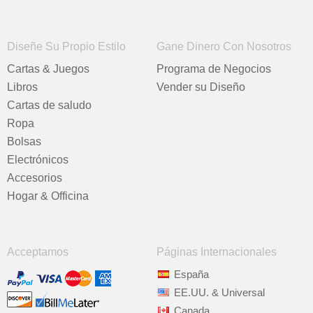
Diseñe Su Propio Estilo
Gane Dinero Con Nosotros
Cartas & Juegos
Programa de Negocios
Libros
Vender su Diseño
Cartas de saludo
Ropa
Bolsas
Electrónicos
Accesorios
Hogar & Officina
Acceptamos
Páginas Internacionales
España
EE.UU. & Universal
Canada