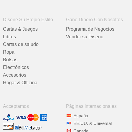
Diseñe Su Propio Estilo
Gane Dinero Con Nosotros
Cartas & Juegos
Programa de Negocios
Libros
Vender su Diseño
Cartas de saludo
Ropa
Bolsas
Electrónicos
Accesorios
Hogar & Officina
Acceptamos
Páginas Internacionales
España
EE.UU. & Universal
Canada