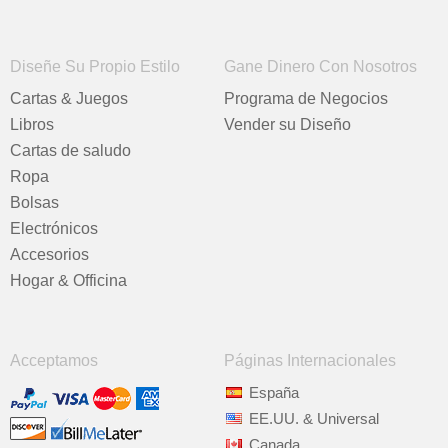
Diseñe Su Propio Estilo
Gane Dinero Con Nosotros
Cartas & Juegos
Programa de Negocios
Libros
Vender su Diseño
Cartas de saludo
Ropa
Bolsas
Electrónicos
Accesorios
Hogar & Officina
Acceptamos
Páginas Internacionales
España
EE.UU. & Universal
Canada