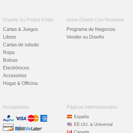
Diseñe Su Propio Estilo
Gane Dinero Con Nosotros
Cartas & Juegos
Programa de Negocios
Libros
Vender su Diseño
Cartas de saludo
Ropa
Bolsas
Electrónicos
Accesorios
Hogar & Officina
Acceptamos
Páginas Internacionales
España
EE.UU. & Universal
Canada