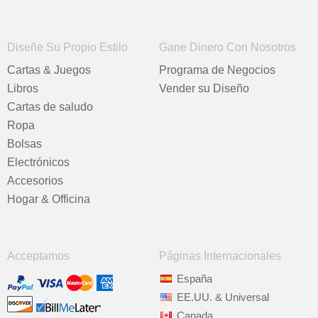
Diseñe Su Propio Estilo
Gane Dinero Con Nosotros
Cartas & Juegos
Programa de Negocios
Libros
Vender su Diseño
Cartas de saludo
Ropa
Bolsas
Electrónicos
Accesorios
Hogar & Officina
Acceptamos
Páginas Internacionales
España
EE.UU. & Universal
Canada