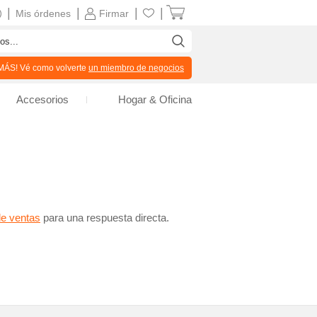
|
|
|
|
Mis órdenes
Firmar
ÁS! Vé como volverte
un miembro de negocios
Accesorios
Hogar & Oficina
de ventas
para una respuesta directa.