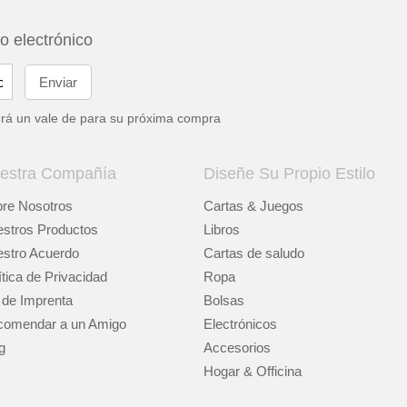
eo electrónico
drá un vale de
para su próxima compra
estra Compañía
Diseñe Su Propio Estilo
re Nosotros
Cartas & Juegos
stros Productos
Libros
stro Acuerdo
Cartas de saludo
ítica de Privacidad
Ropa
 de Imprenta
Bolsas
omendar a un Amigo
Electrónicos
g
Accesorios
Hogar & Officina