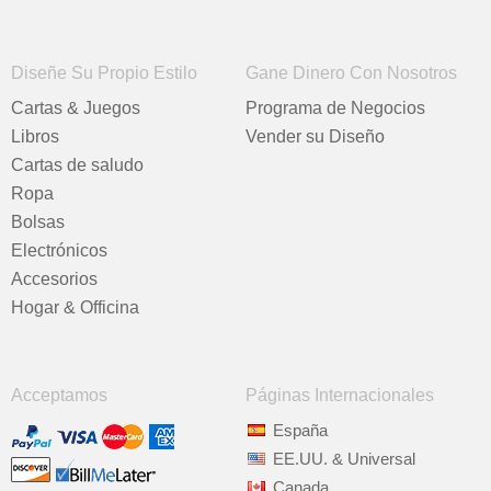
Diseñe Su Propio Estilo
Gane Dinero Con Nosotros
Cartas & Juegos
Programa de Negocios
Libros
Vender su Diseño
Cartas de saludo
Ropa
Bolsas
Electrónicos
Accesorios
Hogar & Officina
Acceptamos
Páginas Internacionales
España
EE.UU. & Universal
Canada