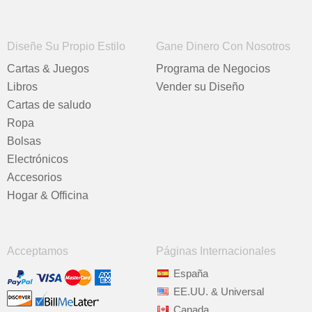
Diseñe Su Propio Estilo
Gane Dinero Con Nosotros
Cartas & Juegos
Programa de Negocios
Libros
Vender su Diseño
Cartas de saludo
Ropa
Bolsas
Electrónicos
Accesorios
Hogar & Officina
Acceptamos
Páginas Internacionales
España
EE.UU. & Universal
Canada