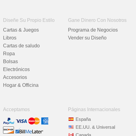
Diseñe Su Propio Estilo
Gane Dinero Con Nosotros
Cartas & Juegos
Programa de Negocios
Libros
Vender su Diseño
Cartas de saludo
Ropa
Bolsas
Electrónicos
Accesorios
Hogar & Officina
Acceptamos
Páginas Internacionales
España
EE.UU. & Universal
Canada