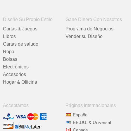
Diseñe Su Propio Estilo
Gane Dinero Con Nosotros
Cartas & Juegos
Programa de Negocios
Libros
Vender su Diseño
Cartas de saludo
Ropa
Bolsas
Electrónicos
Accesorios
Hogar & Officina
Acceptamos
Páginas Internacionales
España
EE.UU. & Universal
Canada