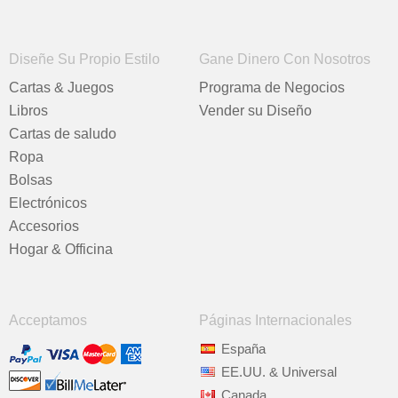
Diseñe Su Propio Estilo
Gane Dinero Con Nosotros
Cartas & Juegos
Programa de Negocios
Libros
Vender su Diseño
Cartas de saludo
Ropa
Bolsas
Electrónicos
Accesorios
Hogar & Officina
Acceptamos
Páginas Internacionales
España
EE.UU. & Universal
Canada