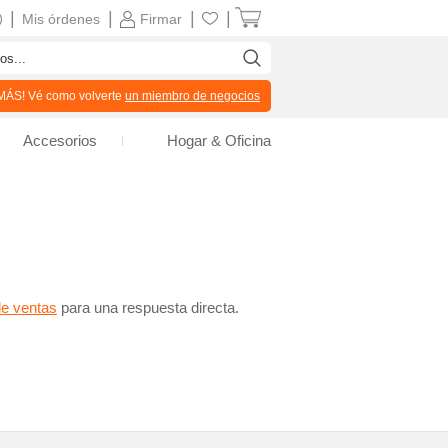
|
|
|
|
Mis órdenes
Firmar
ÁS! Vé como volverte
un miembro de negocios
Accesorios
Hogar & Oficina
de ventas
para una respuesta directa.