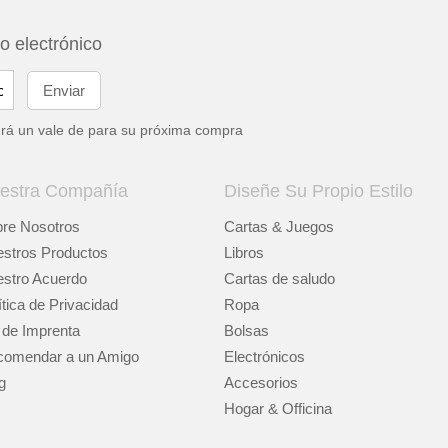
eo electrónico
drá un vale de
para su próxima compra
estra Compañía
Diseñe Su Propio Estilo
re Nosotros
Cartas & Juegos
stros Productos
Libros
stro Acuerdo
Cartas de saludo
ítica de Privacidad
Ropa
 de Imprenta
Bolsas
omendar a un Amigo
Electrónicos
g
Accesorios
Hogar & Officina