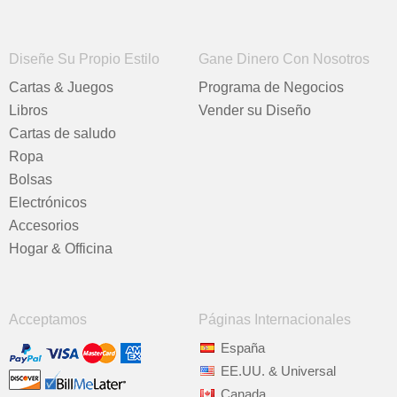
Diseñe Su Propio Estilo
Gane Dinero Con Nosotros
Cartas & Juegos
Programa de Negocios
Libros
Vender su Diseño
Cartas de saludo
Ropa
Bolsas
Electrónicos
Accesorios
Hogar & Officina
Acceptamos
Páginas Internacionales
España
EE.UU. & Universal
Canada