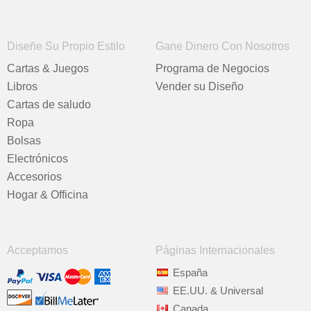
Diseñe Su Propio Estilo
Gane Dinero Con Nosotros
Cartas & Juegos
Programa de Negocios
Libros
Vender su Diseño
Cartas de saludo
Ropa
Bolsas
Electrónicos
Accesorios
Hogar & Officina
Acceptamos
Páginas Internacionales
España
EE.UU. & Universal
Canada