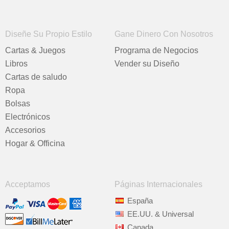
Diseñe Su Propio Estilo
Gane Dinero Con Nosotros
Cartas & Juegos
Programa de Negocios
Libros
Vender su Diseño
Cartas de saludo
Ropa
Bolsas
Electrónicos
Accesorios
Hogar & Officina
Acceptamos
Páginas Internacionales
España
EE.UU. & Universal
Canada