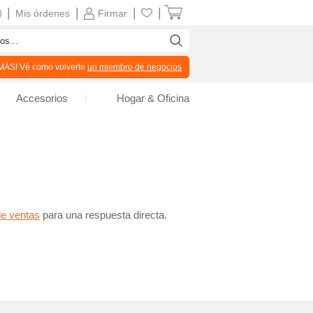
|
|
|
|
Mis órdenes
Firmar
ÁS! Vé como volverte
un miembro de negocios
Accesorios
Hogar & Oficina
de ventas
para una respuesta directa.