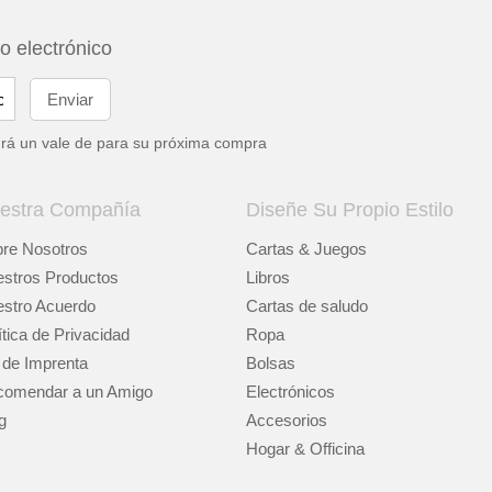
eo electrónico
drá un vale de
para su próxima compra
estra Compañía
Diseñe Su Propio Estilo
re Nosotros
Cartas & Juegos
stros Productos
Libros
stro Acuerdo
Cartas de saludo
ítica de Privacidad
Ropa
 de Imprenta
Bolsas
omendar a un Amigo
Electrónicos
g
Accesorios
Hogar & Officina