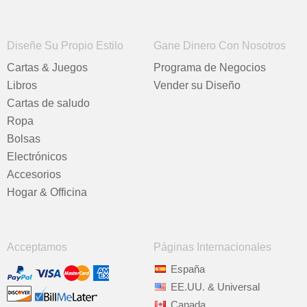
Diseñe Su Propio Estilo
Gane Dinero Con Nosotros
Cartas & Juegos
Programa de Negocios
Libros
Vender su Diseño
Cartas de saludo
Ropa
Bolsas
Electrónicos
Accesorios
Hogar & Officina
Acceptamos
Páginas Internacionales
España
EE.UU. & Universal
Canada