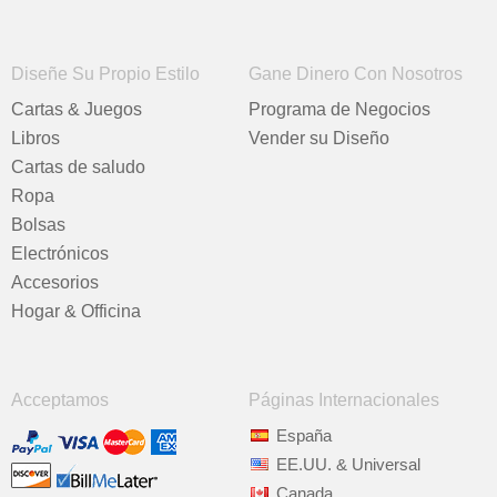
Diseñe Su Propio Estilo
Gane Dinero Con Nosotros
Cartas & Juegos
Programa de Negocios
Libros
Vender su Diseño
Cartas de saludo
Ropa
Bolsas
Electrónicos
Accesorios
Hogar & Officina
Acceptamos
Páginas Internacionales
España
EE.UU. & Universal
Canada