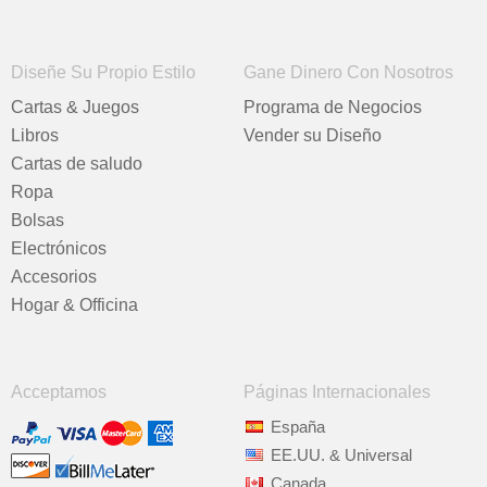
Diseñe Su Propio Estilo
Gane Dinero Con Nosotros
Cartas & Juegos
Programa de Negocios
Libros
Vender su Diseño
Cartas de saludo
Ropa
Bolsas
Electrónicos
Accesorios
Hogar & Officina
Acceptamos
Páginas Internacionales
España
EE.UU. & Universal
Canada