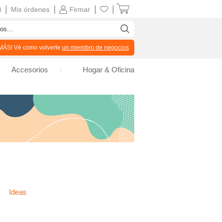
|
|
|
|
Mis órdenes
Firmar
ÁS! Vé como volverte
un miembro de negocios
Accesorios
Hogar & Oficina
Ideas