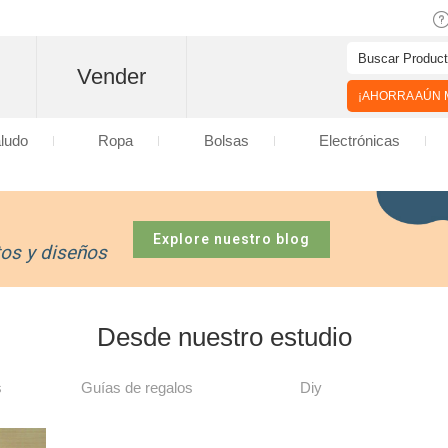
Vender
¡AHORRA AÚN M
aludo
Ropa
Bolsas
Electrónicas
Explore nuestro blog
tos y diseños
Desde nuestro estudio
s
Guías de regalos
Diy