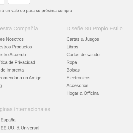
drá un vale de
para su próxima compra
estra Compañía
Diseñe Su Propio Estilo
re Nosotros
Cartas & Juegos
stros Productos
Libros
stro Acuerdo
Cartas de saludo
ítica de Privacidad
Ropa
 de Imprenta
Bolsas
omendar a un Amigo
Electrónicos
g
Accesorios
Hogar & Officina
ginas Internacionales
España
EE.UU. & Universal