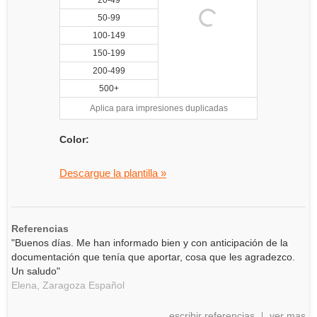
20-49
50-99
100-149
150-199
200-499
500+
Aplica para impresiones duplicadas
Color:
Descargue la plantilla »
Referencias
"Buenos días. Me han informado bien y con anticipación de la
documentación que tenía que aportar, cosa que les agradezco.
Un saludo"
Elena,
Zaragoza
Español
escribir referencias
ver mas