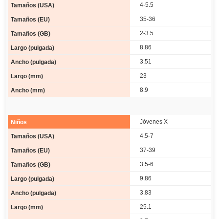
4-5.5
35-36
2-3.5
8.86
3.51
23
8.9
Jóvenes X
4.5-7
37-39
3.5-6
9.86
3.83
25.1