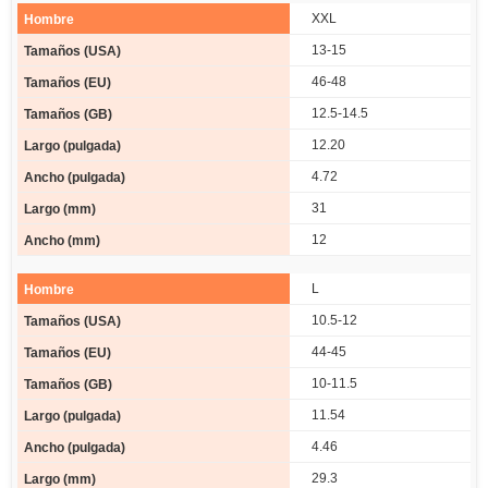
XXL
13-15
46-48
12.5-14.5
12.20
4.72
31
12
L
10.5-12
44-45
10-11.5
11.54
4.46
29.3