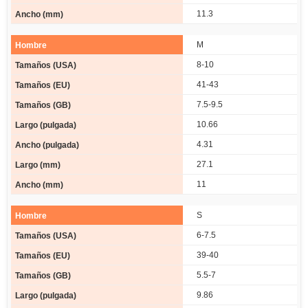
11.3
M
8-10
41-43
7.5-9.5
10.66
4.31
27.1
11
S
6-7.5
39-40
5.5-7
9.86