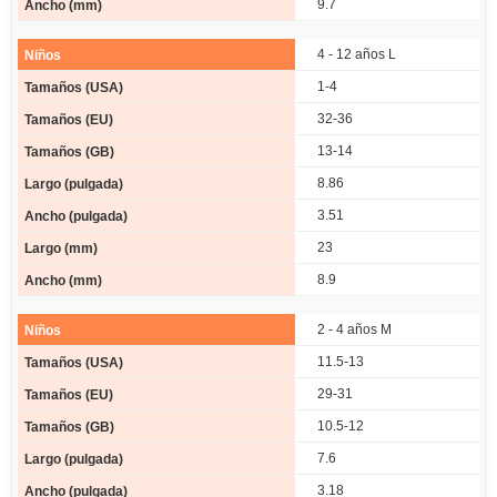
9.7
4 - 12 años L
1-4
32-36
13-14
8.86
3.51
23
8.9
2 - 4 años M
11.5-13
29-31
10.5-12
7.6
3.18