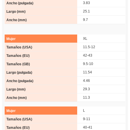
3.83
25.1
9.7
XL
11.5-12
42-43
9.5-10
11.54
4.46
29.3
11.3
L
9-11
40-41