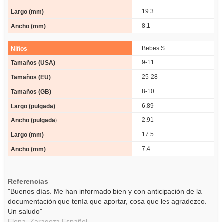
19.3
8.1
Bebes S
9-11
25-28
8-10
6.89
2.91
17.5
7.4
Referencias
"Buenos días. Me han informado bien y con anticipación de la
documentación que tenía que aportar, cosa que les agradezco.
Un saludo"
Elena,
Zaragoza
Español