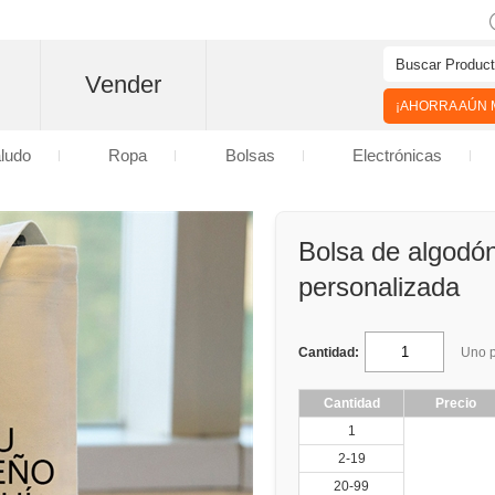
Vender
¡AHORRA AÚN M
aludo
Ropa
Bolsas
Electrónicas
Bolsa de algodón
personalizada
Cantidad:
Uno p
Cantidad
Precio
1
2-19
20-99