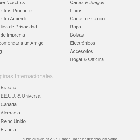
re Nosotros
Cartas & Juegos
stros Productos
Libros
stro Acuerdo
Cartas de saludo
ítica de Privacidad
Ropa
 de Imprenta
Bolsas
omendar a un Amigo
Electrónicos
g
Accesorios
Hogar & Officina
ginas Internacionales
España
EE.UU. & Universal
Canada
Alemanía
Reino Unido
Francia
© PrinterStudio.es 2026. España. Todos los derechos reservados