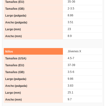
35-36
2-3.5
8.86
3.51
23
8.9
Jóvenes X
4.5-7
37-39
3.5-6
9.86
3.83
25.1
9.7