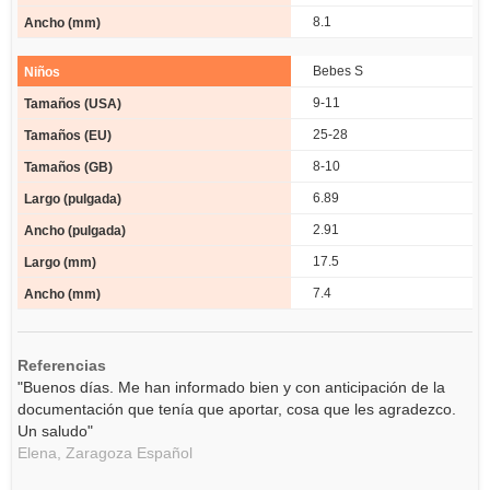
8.1
Bebes S
9-11
25-28
8-10
6.89
2.91
17.5
7.4
Referencias
"Buenos días. Me han informado bien y con anticipación de la
documentación que tenía que aportar, cosa que les agradezco.
Un saludo"
Elena,
Zaragoza
Español