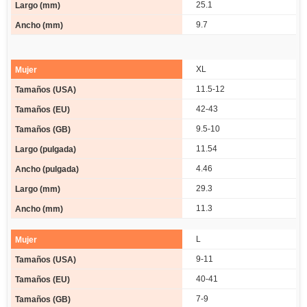
25.1
9.7
XL
11.5-12
42-43
9.5-10
11.54
4.46
29.3
11.3
L
9-11
40-41
7-9