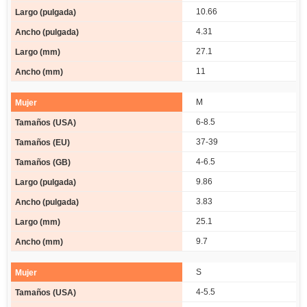
10.66
4.31
27.1
11
M
6-8.5
37-39
4-6.5
9.86
3.83
25.1
9.7
S
4-5.5