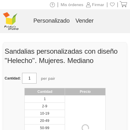
|
|
|
Mis órdenes
Firmar
Personalizado
Vender
Sandalias personalizadas con diseño
"Helecho". Mujeres. Mediano
per pair
Cantidad:
Cantidad
Precio
1
2-9
10-19
20-49
50-99