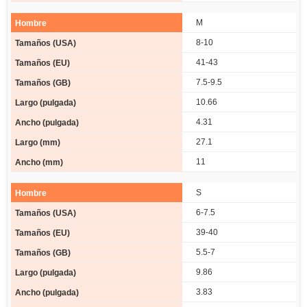
M
8-10
41-43
7.5-9.5
10.66
4.31
27.1
11
S
6-7.5
39-40
5.5-7
9.86
3.83