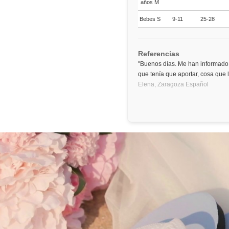
años M
Bebes S
9-11
25-28
Referencias
"Buenos días. Me han informado 
que tenía que aportar, cosa que
Elena,
Zaragoza
Español