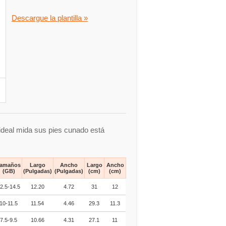
Descargue la plantilla »
 ideal mida sus pies cunado está
amaños
Largo
Ancho
Largo
Ancho
(GB)
(Pulgadas)
(Pulgadas)
(cm)
(cm)
2.5-14.5
12.20
4.72
31
12
10-11.5
11.54
4.46
29.3
11.3
7.5-9.5
10.66
4.31
27.1
11