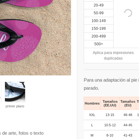
20-49
50-99
100-149
150-199
200-499
500+
Aplica para impresiones
duplicadas
Para una adaptación al pie
parado.
Tamaños
Tamaños
T
Hombres
(EE.UU)
(EU)
primer plano
XXL
13-15
46-48
1
L
10.5-12
44-45
 de arte, fotos o texto
M
8-10
41-43