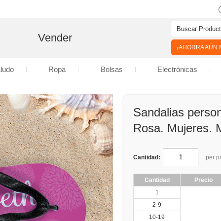
Vender
¡AHORRA AÚN M
aludo
Ropa
Bolsas
Electrónicas
Sandalias person
Rosa. Mujeres. 
Cantidad:
per p
Cantidad
Precio
1
2-9
10-19