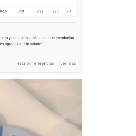
8-10
6.89
2.91
17.5
7.4
bien y con anticipación de la documentación
 les agradezco. Un saludo"
escribir referencias
ver mas