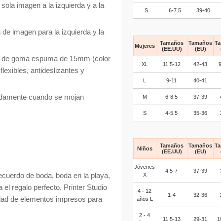
la imagen a la izquierda y a la
S
6-7.5
39-40
 imagen para la izquierda y la
Tamaños
Tamaños
T
Mujeres
(EE.UU)
(EU)
ela de goma espuma de 15mm (color
XL
11.5-12
42-43
 flexibles, antideslizantes y
L
9-11
40-41
ápidamente cuando se mojan
M
6-8.5
37-39
S
4-5.5
35-36
Tamaños
Tamaños
T
Niños
(EE.UU)
(EU)
Jóvenes
4.5-7
37-39
ecuerdo de boda, boda en la playa,
X
el regalo perfecto. Printer Studio
4 - 12
1-4
32-36
iedad de elementos impresos para
años L
2 - 4
11.5-13
29-31
1