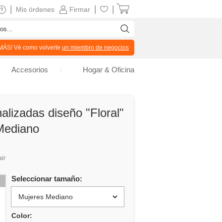
|
|
|
Mis órdenes
Firmar
ÁS! Vé como volverte
un miembro de negocios
Accesorios
Hogar & Oficina
alizadas diseño "Floral"
Mediano
air
Seleccionar tamaño:
Color: