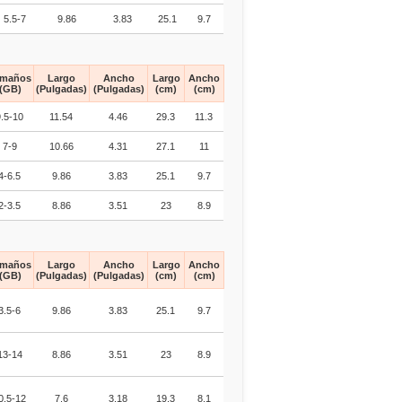
5.5-7
9.86
3.83
25.1
9.7
amaños
Largo
Ancho
Largo
Ancho
(GB)
(Pulgadas)
(Pulgadas)
(cm)
(cm)
9.5-10
11.54
4.46
29.3
11.3
7-9
10.66
4.31
27.1
11
4-6.5
9.86
3.83
25.1
9.7
2-3.5
8.86
3.51
23
8.9
amaños
Largo
Ancho
Largo
Ancho
(GB)
(Pulgadas)
(Pulgadas)
(cm)
(cm)
3.5-6
9.86
3.83
25.1
9.7
13-14
8.86
3.51
23
8.9
0.5-12
7.6
3.18
19.3
8.1