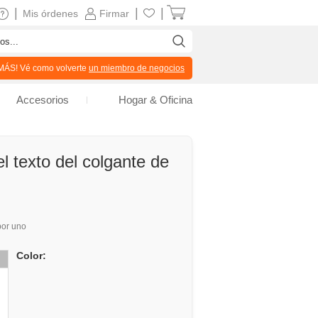
|
|
|
Mis órdenes
Firmar
ÁS! Vé como volverte
un miembro de negocios
Accesorios
Hogar & Oficina
el texto del colgante de
or uno
Color: