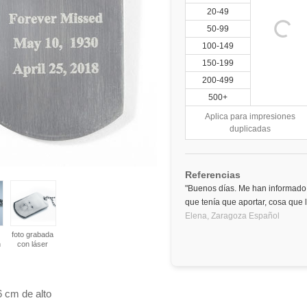
20-49
50-99
100-149
150-199
200-499
500+
Aplica para impresiones
duplicadas
Referencias
"Buenos días. Me han informado 
que tenía que aportar, cosa que
Elena,
Zaragoza
Español
foto grabada
n
con láser
6 cm de alto