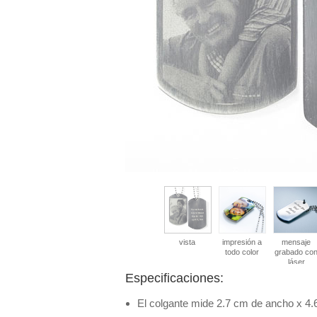
vista
impresión a
mensaje
todo color
grabado co
láser
Especificaciones:
El colgante mide 2.7 cm de ancho x 4.