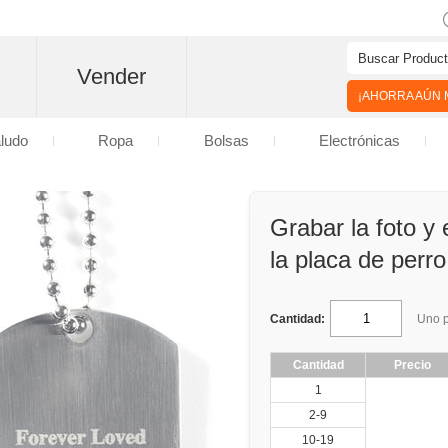
Vender
¡AHORRA AÚN M
aludo
Ropa
Bolsas
Electrónicas
Grabar la foto y 
la placa de perro
Cantidad:
Uno p
Cantidad
Precio
1
2-9
10-19