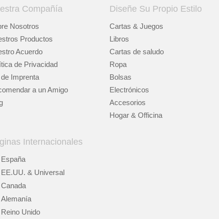
estra Compañía
Diseñe Su Propio Estilo
re Nosotros
Cartas & Juegos
stros Productos
Libros
stro Acuerdo
Cartas de saludo
ítica de Privacidad
Ropa
 de Imprenta
Bolsas
omendar a un Amigo
Electrónicos
g
Accesorios
Hogar & Officina
ginas Internacionales
España
EE.UU. & Universal
Canada
Alemanía
Reino Unido