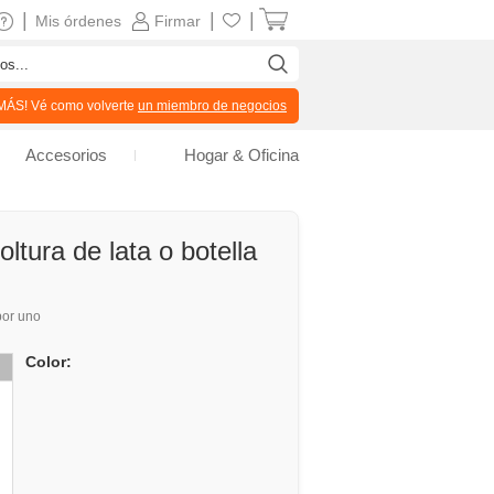
|
|
|
Mis órdenes
Firmar
ÁS! Vé como volverte
un miembro de negocios
Accesorios
Hogar & Oficina
ltura de lata o botella
or uno
Color: