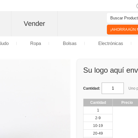
Vender
¡AHORRA AÚN M
aludo
Ropa
Bolsas
Electrónicas
Su logo aquí envo
Cantidad:
Uno p
Cantidad
Precio
1
2-9
10-19
20-49