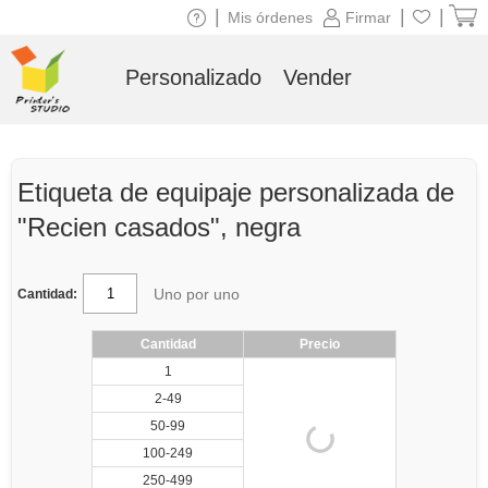
|
|
|
Mis órdenes
Firmar
Personalizado
Vender
Etiqueta de equipaje personalizada de
"Recien casados", negra
Uno por uno
Cantidad:
Cantidad
Precio
1
2-49
50-99
100-249
250-499