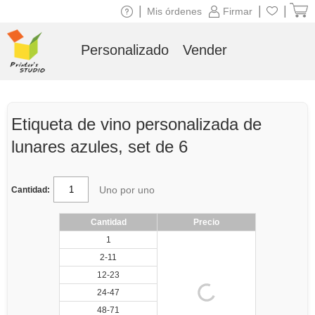
|
|
|
Mis órdenes
Firmar
Personalizado
Vender
Etiqueta de vino personalizada de
lunares azules, set de 6
Uno por uno
Cantidad:
Cantidad
Precio
1
2-11
12-23
24-47
48-71