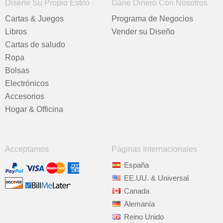
Diseñe Su Propio Estilo
Gane Dinero Con Nosotros
Cartas & Juegos
Programa de Negocios
Libros
Vender su Diseño
Cartas de saludo
Ropa
Bolsas
Electrónicos
Accesorios
Hogar & Officina
Acceptamos
Páginas Internacionales
España
EE.UU. & Universal
Canada
Alemanía
Reino Unido