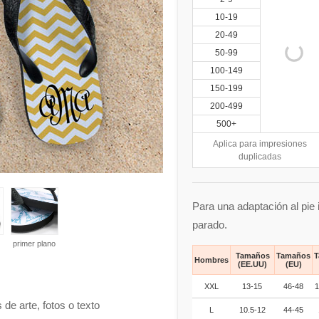
10-19
20-49
50-99
100-149
150-199
200-499
500+
Aplica para impresiones
duplicadas
Para una adaptación al pie
parado.
primer plano
Tamaños
Tamaños
T
Hombres
(EE.UU)
(EU)
XXL
13-15
46-48
1
 de arte, fotos o texto
L
10.5-12
44-45