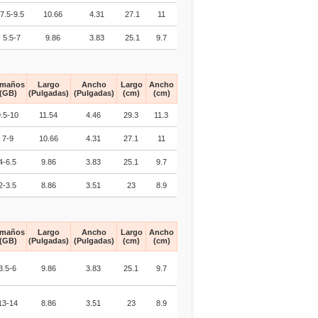
7.5-9.5
10.66
4.31
27.1
11
5.5-7
9.86
3.83
25.1
9.7
amaños
Largo
Ancho
Largo
Ancho
(GB)
(Pulgadas)
(Pulgadas)
(cm)
(cm)
9.5-10
11.54
4.46
29.3
11.3
7-9
10.66
4.31
27.1
11
4-6.5
9.86
3.83
25.1
9.7
2-3.5
8.86
3.51
23
8.9
amaños
Largo
Ancho
Largo
Ancho
(GB)
(Pulgadas)
(Pulgadas)
(cm)
(cm)
3.5-6
9.86
3.83
25.1
9.7
13-14
8.86
3.51
23
8.9