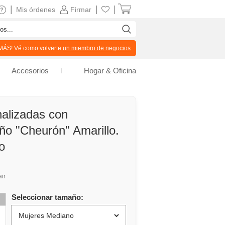
|
|
|
Mis órdenes
Firmar
ÁS! Vé como volverte
un miembro de negocios
Accesorios
Hogar & Oficina
nalizadas con
o "Cheurón" Amarillo.
o
air
Seleccionar tamaño: