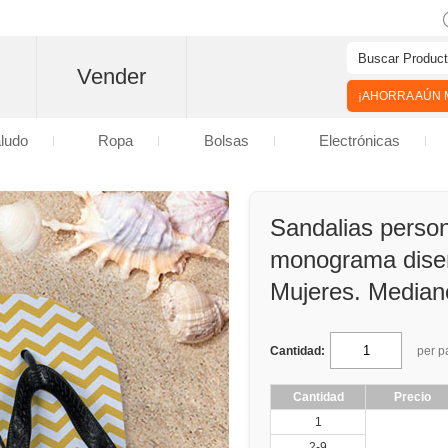
Vender
¡AHORRA AÚN M
aludo
Ropa
Bolsas
Electrónicas
Sandalias perso
monograma diseñ
Mujeres. Median
Cantidad:
per p
Cantidad
Precio
1
2-9