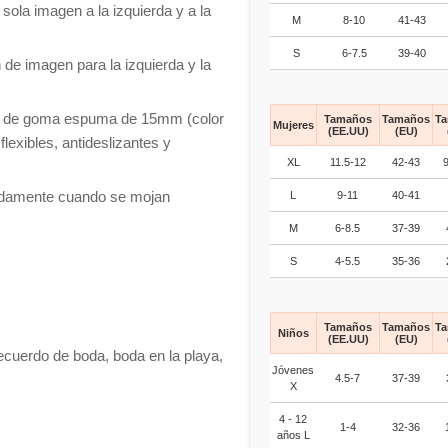
la imagen a la izquierda y a la
M
8-10
41-43
S
6-7.5
39-40
 imagen para la izquierda y la
ela de goma espuma de 15mm (color
Tamaños
Tamaños
T
Mujeres
(EE.UU)
(EU)
 flexibles, antideslizantes y
XL
11.5-12
42-43
ápidamente cuando se mojan
L
9-11
40-41
M
6-8.5
37-39
S
4-5.5
35-36
Tamaños
Tamaños
T
Niños
(EE.UU)
(EU)
ecuerdo de boda, boda en la playa,
Jóvenes
4.5-7
37-39
X
4 - 12
1-4
32-36
años L