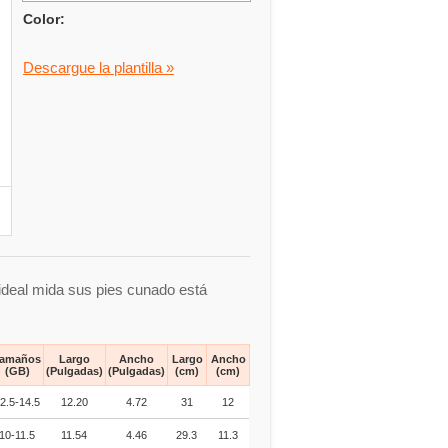
Color:
Descargue la plantilla »
 ideal mida sus pies cunado está
amaños
Largo
Ancho
Largo
Ancho
(GB)
(Pulgadas)
(Pulgadas)
(cm)
(cm)
2.5-14.5
12.20
4.72
31
12
10-11.5
11.54
4.46
29.3
11.3