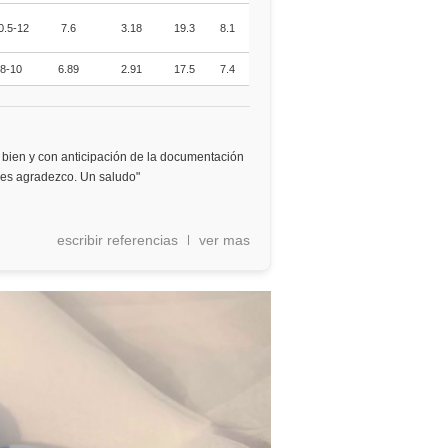
0.5-12
7.6
3.18
19.3
8.1
8-10
6.89
2.91
17.5
7.4
bien y con anticipación de la documentación
 les agradezco. Un saludo"
escribir referencias
ver mas