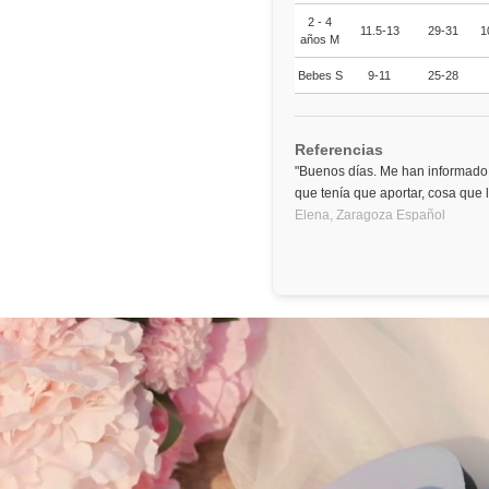
2 - 4
11.5-13
29-31
1
años M
Bebes S
9-11
25-28
Referencias
"Buenos días. Me han informado 
que tenía que aportar, cosa que
Elena,
Zaragoza
Español