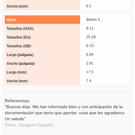
8.1
Bebes S
9-11
25-28
8-10
6.89
2.91
17.5
7.4
Referencias
"Buenos días. Me han informado bien y con anticipación de la
documentación que tenía que aportar, cosa que les agradezco.
Un saludo"
Elena,
Zaragoza
Español