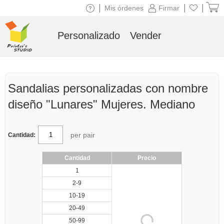
|
|
|
Mis órdenes
Firmar
Personalizado
Vender
Sandalias personalizadas con nombre
diseño "Lunares" Mujeres. Mediano
per pair
Cantidad:
Cantidad
Precio
1
2-9
10-19
20-49
50-99