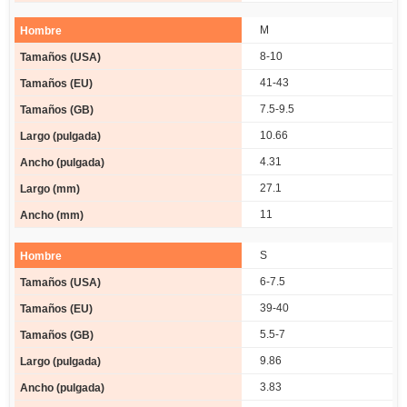
M
8-10
41-43
7.5-9.5
10.66
4.31
27.1
11
S
6-7.5
39-40
5.5-7
9.86
3.83