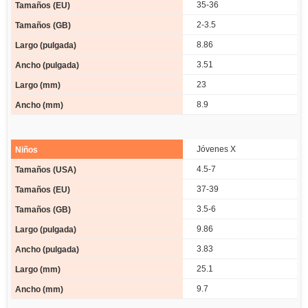
35-36
2-3.5
8.86
3.51
23
8.9
Jóvenes X
4.5-7
37-39
3.5-6
9.86
3.83
25.1
9.7