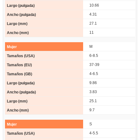
10.66
4.31
27.1
11
M
6-8.5
37-39
4-6.5
9.86
3.83
25.1
9.7
S
4-5.5