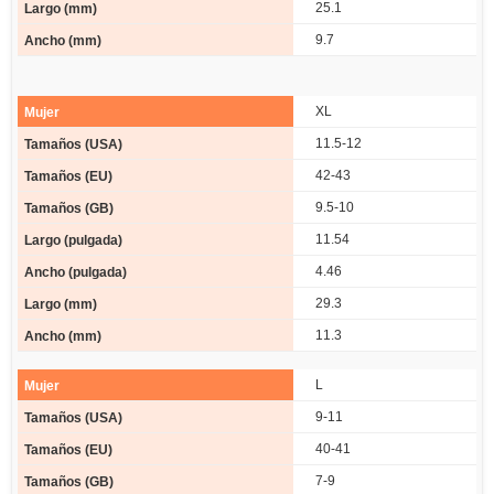
25.1
9.7
XL
11.5-12
42-43
9.5-10
11.54
4.46
29.3
11.3
L
9-11
40-41
7-9