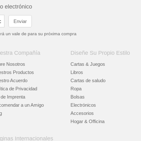
eo electrónico
drá un vale de
para su próxima compra
estra Compañía
Diseñe Su Propio Estilo
re Nosotros
Cartas & Juegos
stros Productos
Libros
stro Acuerdo
Cartas de saludo
ítica de Privacidad
Ropa
 de Imprenta
Bolsas
omendar a un Amigo
Electrónicos
g
Accesorios
Hogar & Officina
ginas Internacionales