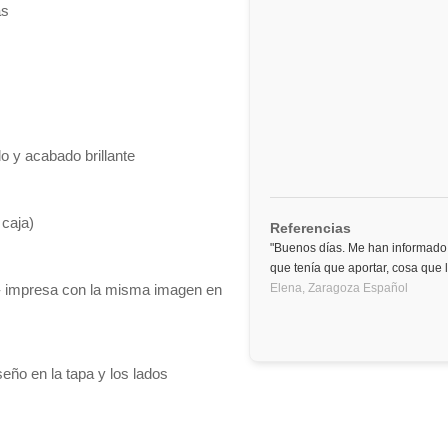
as
o y acabado brillante
 caja)
Referencias
"Buenos días. Me han informado 
que tenía que aportar, cosa que
 - impresa con la misma imagen en
Elena,
Zaragoza
Español
eño en la tapa y los lados