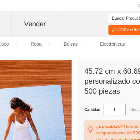
Vender
¡AHORRA AÚN M
aludo
Ropa
Bolsas
Electrónicas
45.72 cm x 60.
personalizado co
500 piezas
Cantidad:
Uno p
¿Lo sabías?
Hemos m
rompecabezas de 500 
de las piezas del
rom