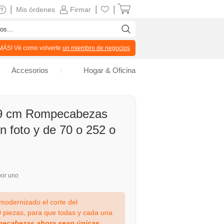
|
|
|
Mis órdenes
Firmar
ÁS! Vé como volverte
un miembro de negocios
Accesorios
Hogar & Oficina
69 cm Rompecabezas
n foto y de 70 o 252 o
or uno
odernizado el corte del
piezas, para que todas y cada una
pecabezas ahora sean únicas
.