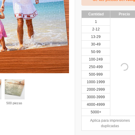
Cantidad
Precio
1
2-12
13-29
30-49
50-99
100-249
250-499
500-999
1000-1999
2000-2999
3000-3999
500 piezas
4000-4999
5000+
Aplica para impresiones
duplicadas