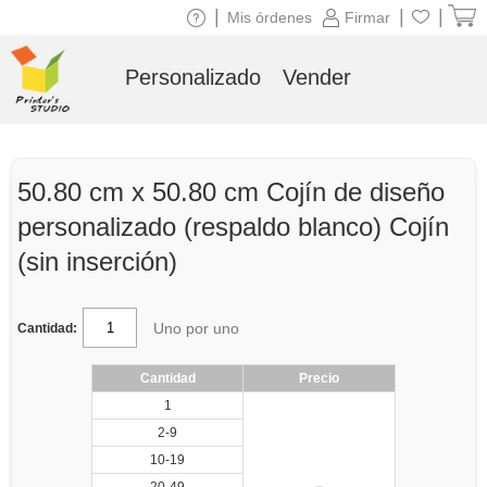
|
|
|
Mis órdenes
Firmar
Personalizado
Vender
50.80 cm x 50.80 cm Cojín de diseño
personalizado (respaldo blanco) Cojín
(sin inserción)
Uno por uno
Cantidad:
Cantidad
Precio
1
2-9
10-19