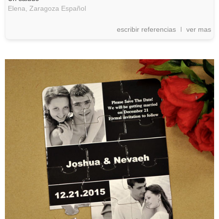
Elena,
Zaragoza
Español
escribir referencias
ver mas