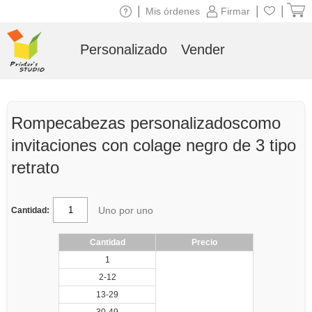
|
|
|
Mis órdenes
Firmar
Personalizado
Vender
Rompecabezas personalizadoscomo
invitaciones con colage negro de 3 tipo
retrato
Uno por uno
Cantidad:
Cantidad
Precio
1
2-12
13-29