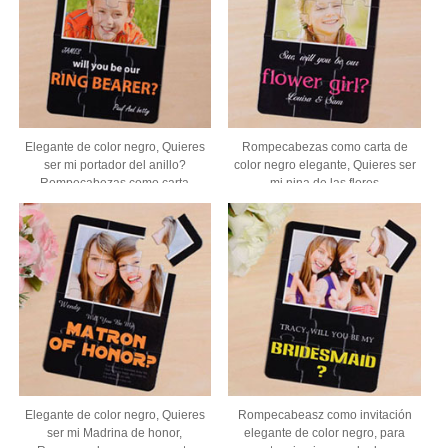
Elegante de color negro, Quieres
Rompecabezas como carta de
ser mi portador del anillo?
color negro elegante, Quieres ser
Rompecabezas como carta
mi nina de las flores
Elegante de color negro, Quieres
Rompecabeasz como invitación
ser mi Madrina de honor,
elegante de color negro, para