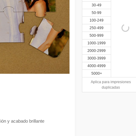
30-49
50-99
100-249
250-499
500-999
1000-1999
2000-2999
3000-3999
4000-4999
5000+
Aplica para impresiones
duplicadas
ión y acabado brillante