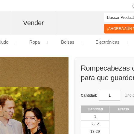
Vender
¡AHORRA AÚN M
aludo
Ropa
Bolsas
Electrónicas
Rompecabezas co
para que guarden
Cantidad:
Uno p
Cantidad
Precio
1
2-12
13-29