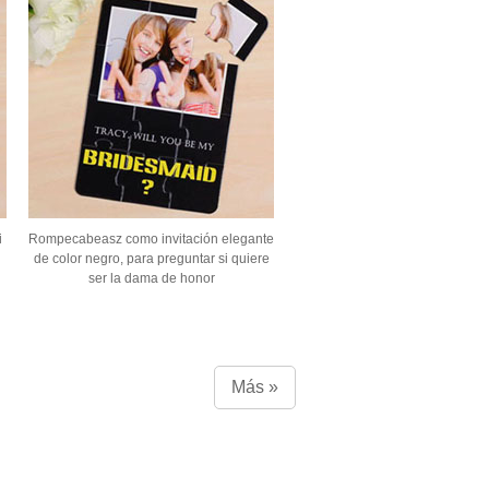
i
Rompecabeasz como invitación elegante
de color negro, para preguntar si quiere
ser la dama de honor
Más »