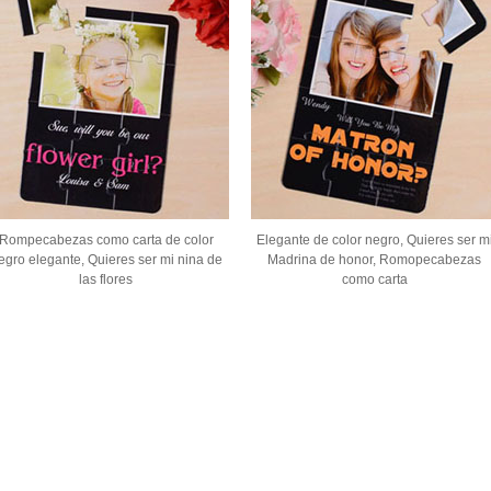
Rompecabezas como carta de color
Elegante de color negro, Quieres ser m
egro elegante, Quieres ser mi nina de
Madrina de honor, Romopecabezas
las flores
como carta