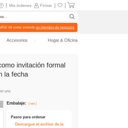
|
|
|
Mis órdenes
Firmar
ÁS! Vé como volverte
un miembro de negocios
Accesorios
Hogar & Oficina
mo invitación formal
 la fecha
or uno
Embalaje:
[ ver ]
Pasos para ordenar
Descargue el archivo de la