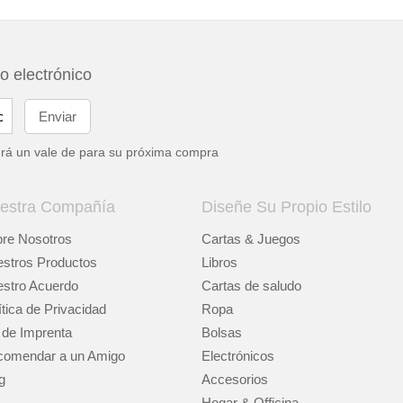
eo electrónico
drá un vale de
para su próxima compra
estra Compañía
Diseñe Su Propio Estilo
re Nosotros
Cartas & Juegos
stros Productos
Libros
stro Acuerdo
Cartas de saludo
ítica de Privacidad
Ropa
 de Imprenta
Bolsas
omendar a un Amigo
Electrónicos
g
Accesorios
Hogar & Officina