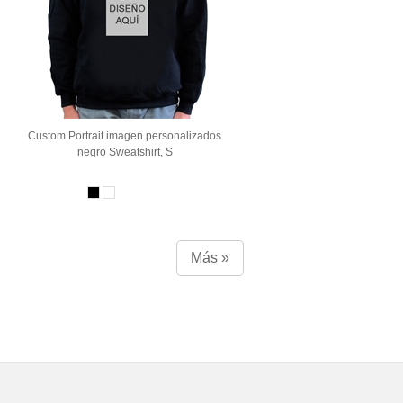
Custom Portrait imagen personalizados
negro Sweatshirt, S
Más »