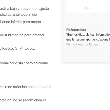
L
pastilla baja y suave, con ajuste
XL
dad durante todo el día
 banda inferior para mayor
Referencias
or sublimación para obtener
"Buenos días. Me han informado 
que tenía que aportar, cosa que
Elena,
Zaragoza
Español
ltos XS, S, M, L o XL
rsonalizado sin costo adicional
 ciclo de máquina suave en agua
loración, no se recomienda el