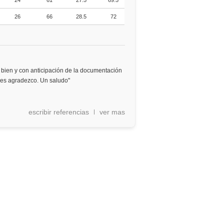
24
61
27.5
69.5
26
66
28.5
72
bien y con anticipación de la documentación
 les agradezco. Un saludo"
escribir referencias
ver mas