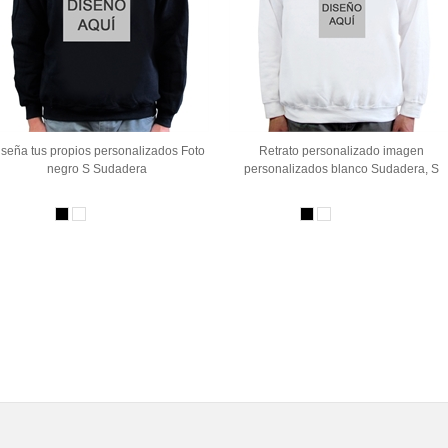
seña tus propios personalizados Foto
Retrato personalizado imagen
negro S Sudadera
personalizados blanco Sudadera, S