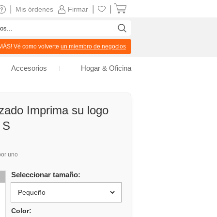
|
|
|
Mis órdenes
Firmar
ÁS! Vé como volverte
un miembro de negocios
Accesorios
Hogar & Oficina
izado Imprima su logo
 S
or uno
Seleccionar tamaño:
Color: