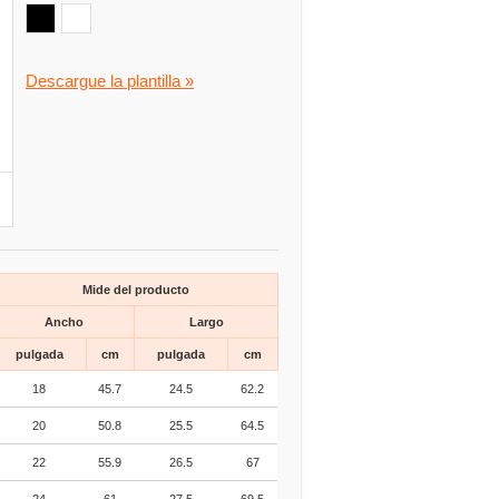
Descargue la plantilla »
Mide del producto
Ancho
Largo
pulgada
cm
pulgada
cm
18
45.7
24.5
62.2
20
50.8
25.5
64.5
22
55.9
26.5
67