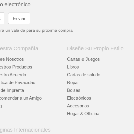
eo electrónico
drá un vale de
para su próxima compra
estra Compañía
Diseñe Su Propio Estilo
re Nosotros
Cartas & Juegos
stros Productos
Libros
stro Acuerdo
Cartas de saludo
ítica de Privacidad
Ropa
 de Imprenta
Bolsas
omendar a un Amigo
Electrónicos
g
Accesorios
Hogar & Officina
ginas Internacionales