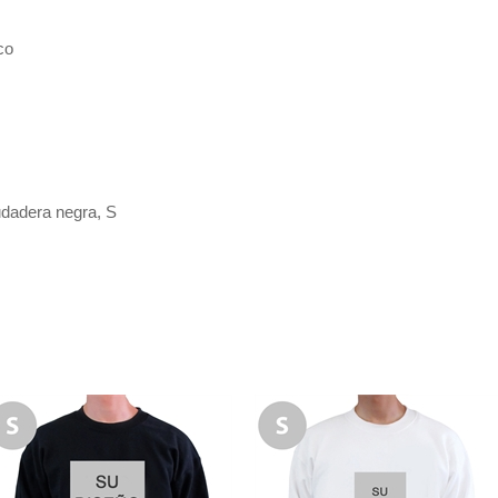
co
udadera negra, S