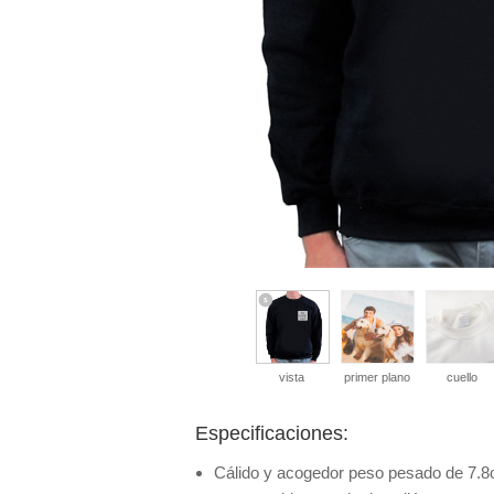
vista
primer plano
cuello
Especificaciones:
Cálido y acogedor peso pesado de 7.8o