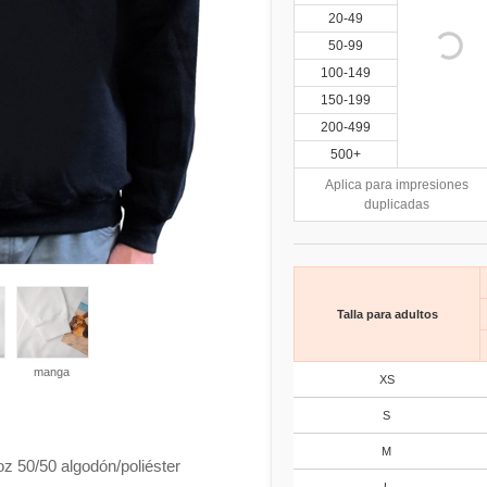
20-49
50-99
100-149
150-199
200-499
500+
Aplica para impresiones
duplicadas
Talla para adultos
manga
XS
S
M
z 50/50 algodón/poliéster