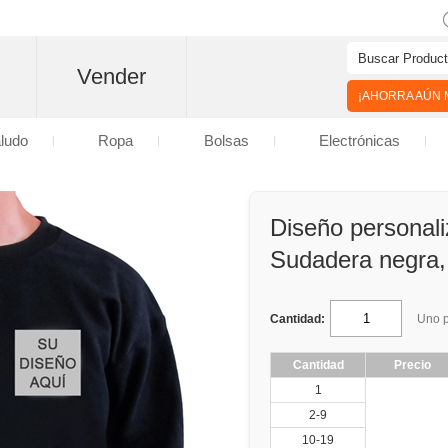
Vender
¡AHORRA AÚN M
aludo
Ropa
Bolsas
Electrónicas
Diseño personal
Sudadera negra,
Cantidad:
Uno p
Cantidad
Precio
1
2-9
10-19