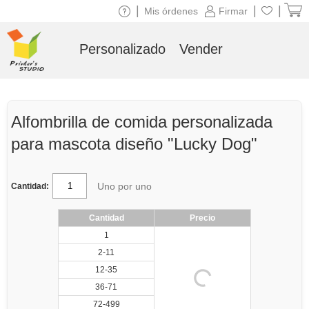
|
|
|
Mis órdenes
Firmar
Personalizado
Vender
Alfombrilla de comida personalizada
para mascota diseño "Lucky Dog"
Uno por uno
Cantidad:
Cantidad
Precio
1
2-11
12-35
36-71
72-499