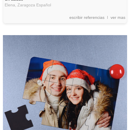
Elena,
Zaragoza
Español
escribir referencias
ver mas