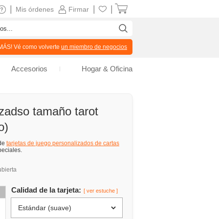
|
|
|
Mis órdenes
Firmar
ÁS! Vé como volverte
un miembro de negocios
Accesorios
Hogar & Oficina
izadso tamaño tarot
o)
 de
tarjetas de juego personalizados de cartas
peciales.
ubierta
Calidad de la tarjeta:
[ ver estuche ]