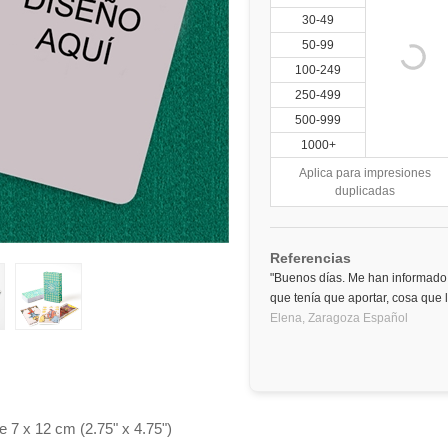
30-49
50-99
100-249
250-499
500-999
1000+
Aplica para impresiones
duplicadas
Referencias
"Buenos días. Me han informado 
que tenía que aportar, cosa que
Elena,
Zaragoza
Español
e 7 x 12 cm (2.75" x 4.75")