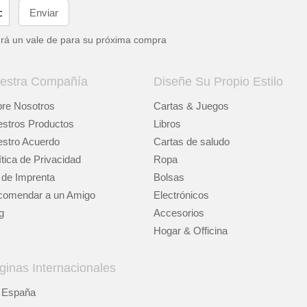
drá un vale de
para su próxima compra
estra Compañía
Diseñe Su Propio Estilo
re Nosotros
Cartas & Juegos
stros Productos
Libros
stro Acuerdo
Cartas de saludo
ítica de Privacidad
Ropa
 de Imprenta
Bolsas
omendar a un Amigo
Electrónicos
g
Accesorios
Hogar & Officina
ginas Internacionales
España