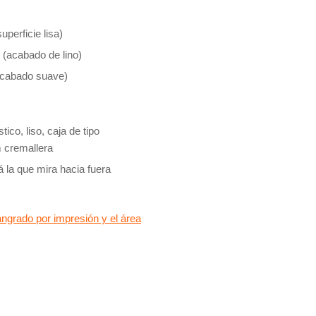
uperficie lisa)
o (acabado de lino)
(acabado suave)
ico, liso, caja de tipo
m cremallera
rá la que mira hacia fuera
ngrado por impresión y el área