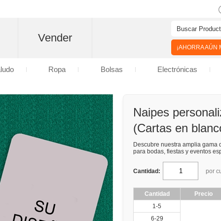
Vender
¡AHORRA AÚN M
aludo
Ropa
Bolsas
Electrónicas
Naipes personal
(Cartas en blanc
Descubre nuestra amplia gama
para bodas, fiestas y eventos es
Cantidad:
por c
Cantidad
Precio
1-5
6-29