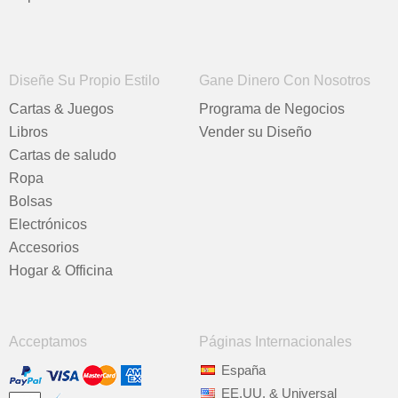
Diseñe Su Propio Estilo
Gane Dinero Con Nosotros
Cartas & Juegos
Programa de Negocios
Libros
Vender su Diseño
Cartas de saludo
Ropa
Bolsas
Electrónicos
Accesorios
Hogar & Officina
Acceptamos
Páginas Internacionales
España
EE.UU. & Universal