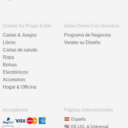
Diseñe Su Propio Estilo
Gane Dinero Con Nosotros
Cartas & Juegos
Programa de Negocios
Libros
Vender su Diseño
Cartas de saludo
Ropa
Bolsas
Electrónicos
Accesorios
Hogar & Officina
Acceptamos
Páginas Internacionales
España
EE.UU. & Universal