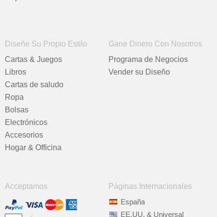
Diseñe Su Propio Estilo
Gane Dinero Con Nosotros
Cartas & Juegos
Programa de Negocios
Libros
Vender su Diseño
Cartas de saludo
Ropa
Bolsas
Electrónicos
Accesorios
Hogar & Officina
Acceptamos
Páginas Internacionales
España
EE.UU. & Universal