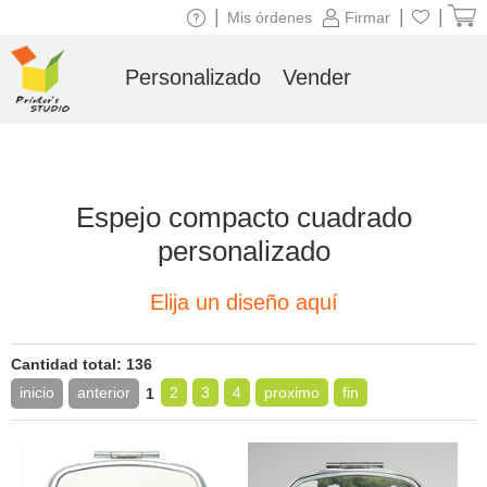
|
|
|
Mis órdenes
Firmar
Personalizado
Vender
Espejo compacto cuadrado
personalizado
Elija un diseño aquí
Cantidad total: 136
inicio
anterior
2
3
4
proximo
fin
1