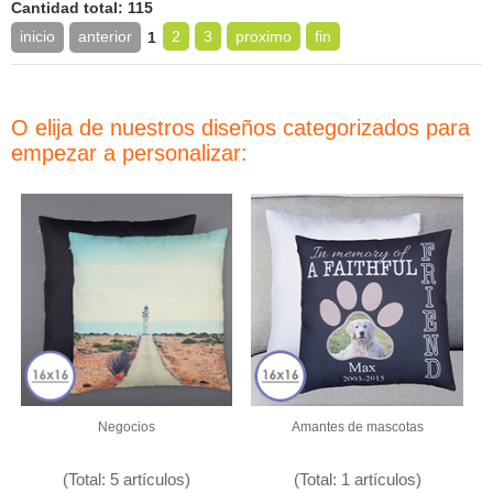
Cantidad total: 115
inicio
anterior
2
3
proximo
fin
1
O elija de nuestros diseños categorizados para
empezar a personalizar:
Negocios
Amantes de mascotas
(Total: 5 artículos)
(Total: 1 artículos)