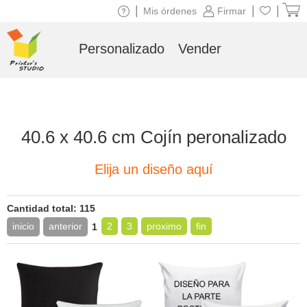
|
|
|
Mis órdenes
Firmar
Personalizado
Vender
40.6 x 40.6 cm Cojín peronalizado
Elija un diseño aquí
Cantidad total: 115
inicio
anterior
2
3
proximo
fin
1