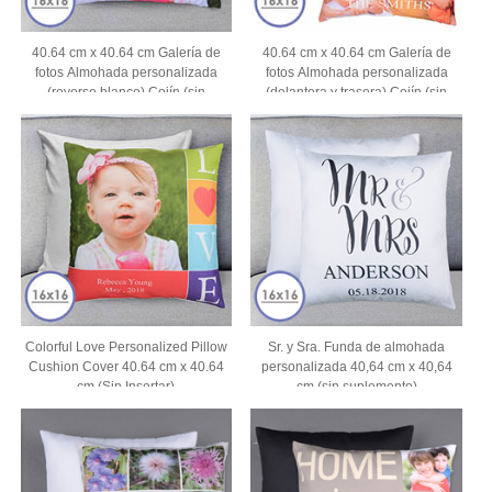
40.64 cm x 40.64 cm Galería de
40.64 cm x 40.64 cm Galería de
fotos Almohada personalizada
fotos Almohada personalizada
(reverso blanco) Cojín (sin
(delantera y trasera) Cojín (sin
inserción)
inserción)
Colorful Love Personalized Pillow
Sr. y Sra. Funda de almohada
Cushion Cover 40.64 cm x 40.64
personalizada 40,64 cm x 40,64
cm (Sin Insertar)
cm (sin suplemento)