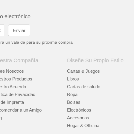
eo electrónico
drá un vale de
para su próxima compra
estra Compañía
Diseñe Su Propio Estilo
re Nosotros
Cartas & Juegos
stros Productos
Libros
stro Acuerdo
Cartas de saludo
ítica de Privacidad
Ropa
 de Imprenta
Bolsas
omendar a un Amigo
Electrónicos
g
Accesorios
Hogar & Officina