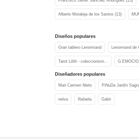
Francisco Javier Sánchez Rodríguez (13)
Alberto Moraleja de los Santos (13)
MUN
Diseños populares
Gran tablero Lenormand
Lenormand de 
Tarot Lilith - coleccionism...
G.EMOCIO
Diseñadores populares
Mari Carmen Nieto
PiNuDa Jardín Sagr
nelsa
Rafaela
Gabri