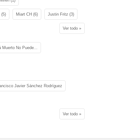
Miren (1)
 (5)
Miart CH (6)
Justin Fritz (3)
Ver todo »
á Muerto No Puede...
ancisco Javier Sánchez Rodríguez
Ver todo »