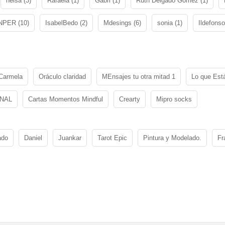
nelsa (3)
Rafaela (1)
Gabri (1)
Ruth Delgado Gomez (1)
PER (10)
IsabelBedo (2)
Mdesings (6)
sonia (1)
Ildefonso
Carmela
Oráculo claridad
MEnsajes tu otra mitad 1
Lo que Est
NAL
Cartas Momentos Mindful
Crearty
Mipro socks
ado
Daniel
Juankar
Tarot Epic
Pintura y Modelado.
Fr