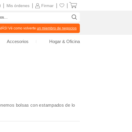
|
|
|
|
Mis órdenes
Firmar
ÁS! Vé como volverte
un miembro de negocios
Accesorios
Hogar & Oficina
 Tenemos bolsas con estampados de lo