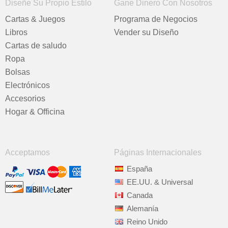
Diseñe Su Propio Estilo
Gane Dinero Con Nosotros
Cartas & Juegos
Programa de Negocios
Libros
Vender su Diseño
Cartas de saludo
Ropa
Bolsas
Electrónicos
Accesorios
Hogar & Officina
Acceptamos
Páginas Internacionales
España
EE.UU. & Universal
Canada
Alemanía
Reino Unido